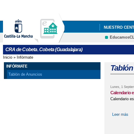
NUESTRO CEN
EducamosC
CRA de Cobeta. Cobeta (Guadalajara)
Inicio
»
Infórmate
Se encuentra usted aquí
Tablón
INFÓRMATE
Tablón de Anuncios
Lunes, 1 Septie
Calendario e
Calendario es
Leer más
sob