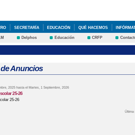
Pasar al
contenido
principal
TRO
SECRETARÍA
EDUCACIÓN
QUÉ HACEMOS
INFÓRMA
LM
Delphos
Educación
CRFP
Contact
 de Anuncios
mbre, 2025
hasta el
Martes, 1 Septiembre, 2026
scolar 25-26
colar 25-26
Última
re Calendario escolar 25-26